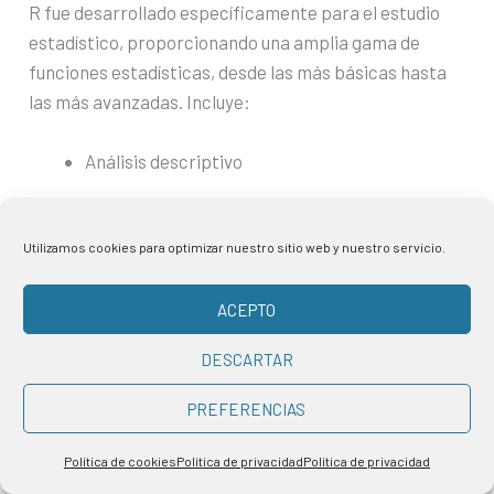
R fue desarrollado específicamente para el estudio
estadístico, proporcionando una amplia gama de
funciones estadísticas, desde las más básicas hasta
las más avanzadas. Incluye:
Análisis descriptivo
Pruebas de hipótesis
Utilizamos cookies para optimizar nuestro sitio web y nuestro servicio.
Modelos de regresión
ACEPTO
Análisis de varianza (ANOVA)
DESCARTAR
Análisis multivariante
PREFERENCIAS
Extensas capacidades de visualización de datos
Política de cookies
Política de privacidad
Política de privacidad
R es conocido por sus capacidades de visualización de