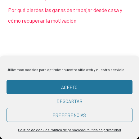
Por qué pierdes las ganas de trabajar desde casa y
cómo recuperar la motivación
Utilizamos cookies para optimizar nuestro sitio web y nuestro servicio.
ACEPTO
Aviso legal
DESCARTAR
Política de privacidad
Política de cookies
PREFERENCIAS
Contacto
Política de cookies
Política de privacidad
Política de privacidad