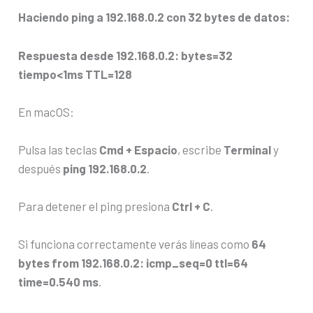
Haciendo ping a 192.168.0.2 con 32 bytes de datos:
Respuesta desde 192.168.0.2: bytes=32
tiempo<1ms TTL=128
En macOS:
Pulsa las teclas
Cmd + Espacio
, escribe
Terminal
y
después
ping 192.168.0.2
.
Para detener el ping presiona
Ctrl + C
.
Si funciona correctamente verás líneas como
64
bytes from 192.168.0.2: icmp_seq=0 ttl=64
time=0.540 ms
.