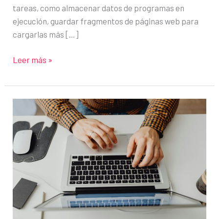
tareas, como almacenar datos de programas en
ejecución, guardar fragmentos de páginas web para
cargarlas más […]
Cómo
Leer más »
eliminar
archivos
temporales
y
acelerar
el
ordenador
en
minutos