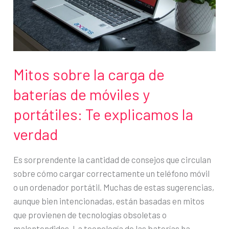
es
lo
que
debes
hacer
Mitos sobre la carga de
de
baterías de móviles y
inmediato
portátiles: Te explicamos la
verdad
Es sorprendente la cantidad de consejos que circulan
sobre cómo cargar correctamente un teléfono móvil
o un ordenador portátil. Muchas de estas sugerencias,
aunque bien intencionadas, están basadas en mitos
que provienen de tecnologías obsoletas o
malentendidos. La tecnología de las baterías ha