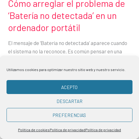
Cómo arreglar el problema de
‘Batería no detectada’ en un
ordenador portátil
El mensaje de ‘Batería no detectada’ aparece cuando
el sistema no la reconoce. Es común pensar en una
avería grave, pero en realidad, las causas van desde un
problema de software hasta una simple mala
Utilizamos cookies para optimizar nuestro sitio web y nuestro servicio.
conexión. Identificar el origen del fallo es el primer
paso para solucionarlo y evitar que el ordenador
ACEPTO
portátil quede inutilizable
DESCARTAR
Cómo
Leer más »
PREFERENCIAS
arreglar
el
Política de cookies
Política de privacidad
Política de privacidad
problema