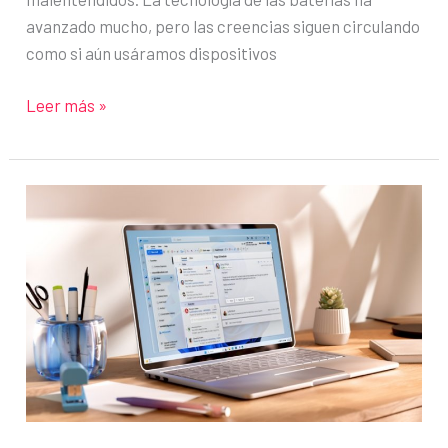
avanzado mucho, pero las creencias siguen circulando
como si aún usáramos dispositivos
Mitos
Leer más »
sobre
la
carga
de
baterías
de
móviles
y
portátiles:
Te
explicamos
la