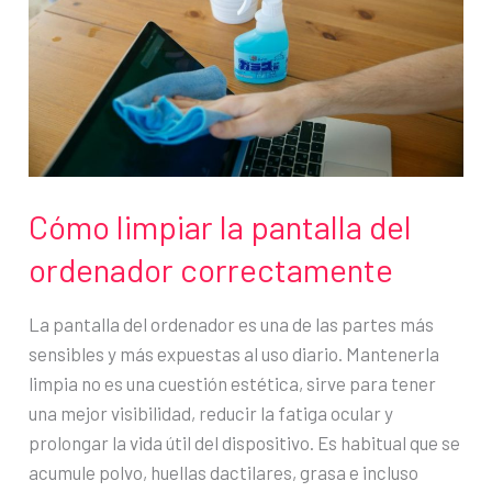
te
conviene
más
Cómo limpiar la pantalla del
ordenador correctamente
La pantalla del ordenador es una de las partes más
sensibles y más expuestas al uso diario. Mantenerla
limpia no es una cuestión estética, sirve para tener
una mejor visibilidad, reducir la fatiga ocular y
prolongar la vida útil del dispositivo. Es habitual que se
acumule polvo, huellas dactilares, grasa e incluso