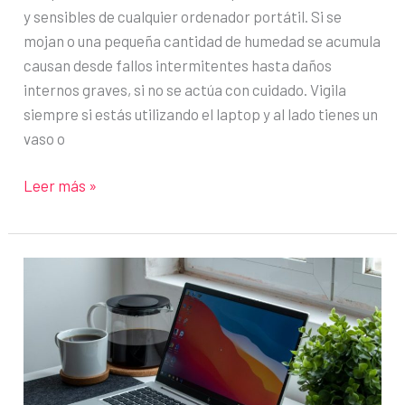
y sensibles de cualquier ordenador portátil. Si se
mojan o una pequeña cantidad de humedad se acumula
causan desde fallos intermitentes hasta daños
internos graves, si no se actúa con cuidado. Vigila
siempre si estás utilizando el laptop y al lado tienes un
vaso o
¿Se
Leer más »
mojó
el
puerto
USB
de
tu
ordenador
portátil?
Esto