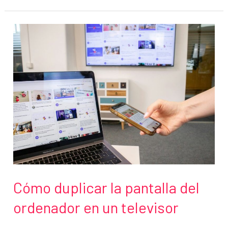
que
el
ordenador
consuma
todos
los
datos
móviles
en
segundo
plano
Cómo duplicar la pantalla del
ordenador en un televisor