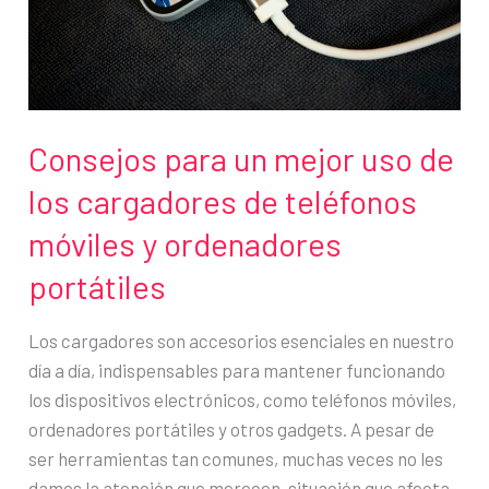
la
impresora
y
ahorrar
en
Consejos para un mejor uso de
cartuchos
los cargadores de teléfonos
móviles y ordenadores
portátiles
Los cargadores son accesorios esenciales en nuestro
día a día, indispensables para mantener funcionando
los dispositivos electrónicos, como teléfonos móviles,
ordenadores portátiles y otros gadgets. A pesar de
ser herramientas tan comunes, muchas veces no les
damos la atención que merecen, situación que afecta