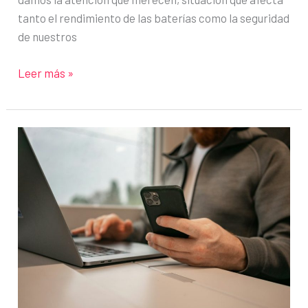
tanto el rendimiento de las baterías como la seguridad
de nuestros
Consejos
Leer más »
para
un
mejor
uso
de
los
cargadores
de
teléfonos
móviles
y
ordenadores