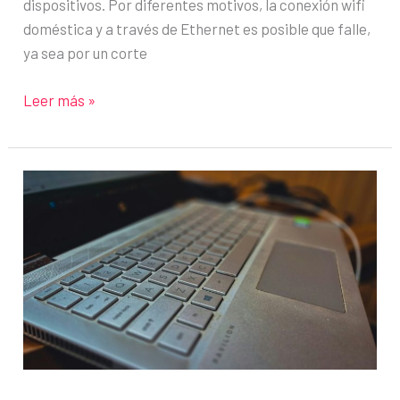
dispositivos. Por diferentes motivos, la conexión wifi
doméstica y a través de Ethernet es posible que falle,
ya sea por un corte
Cómo
Leer más »
usar
los
datos
del
móvil
para
tener
internet
en
el
ordenador