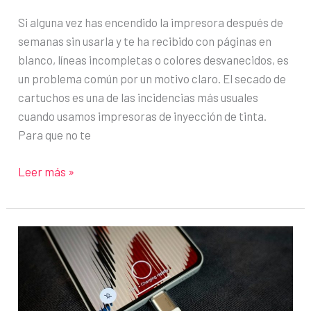
Si alguna vez has encendido la impresora después de
semanas sin usarla y te ha recibido con páginas en
blanco, líneas incompletas o colores desvanecidos, es
un problema común por un motivo claro. El secado de
cartuchos es una de las incidencias más usuales
cuando usamos impresoras de inyección de tinta.
Para que no te
Cómo
Leer más »
evitar
que
se
seque
la
tinta
de