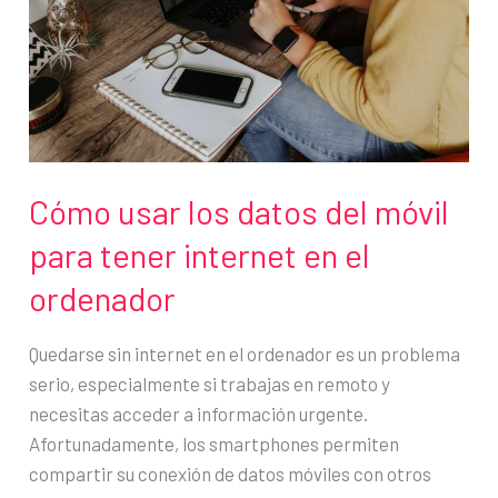
televisor
Cómo usar los datos del móvil
para tener internet en el
ordenador
Quedarse sin internet en el ordenador es un problema
serio, especialmente si trabajas en remoto y
necesitas acceder a información urgente.
Afortunadamente, los smartphones permiten
compartir su conexión de datos móviles con otros