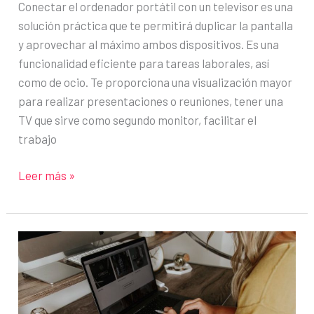
Conectar el ordenador portátil con un televisor es una
solución práctica que te permitirá duplicar la pantalla
y aprovechar al máximo ambos dispositivos. Es una
funcionalidad eficiente para tareas laborales, así
como de ocio. Te proporciona una visualización mayor
para realizar presentaciones o reuniones, tener una
TV que sirve como segundo monitor, facilitar el
trabajo
Cómo
Leer más »
duplicar
la
pantalla
del
ordenador
en
un