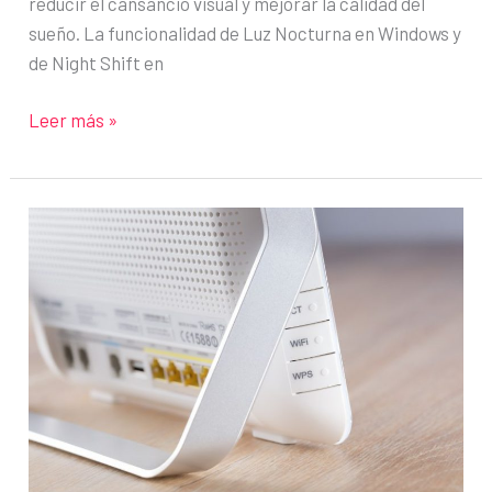
reducir el cansancio visual y mejorar la calidad del
sueño. La funcionalidad de Luz Nocturna en Windows y
de Night Shift en
Protege
Leer más »
tu
vista
sin
perder
calidad:
cómo
usar
correctamente
la
luz
nocturna