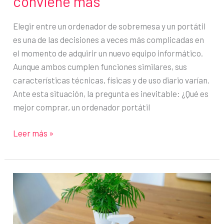
conviene más
Elegir entre un ordenador de sobremesa y un portátil
es una de las decisiones a veces más complicadas en
el momento de adquirir un nuevo equipo informático.
Aunque ambos cumplen funciones similares, sus
características técnicas, físicas y de uso diario varían.
Ante esta situación, la pregunta es inevitable: ¿Qué es
mejor comprar, un ordenador portátil
¿Ordenador
Leer más »
de
sobremesa
o
portátil?
Descubre
cuál