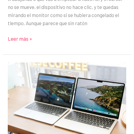
no se mueve, el dispositivo no hace clic, y te quedas
mirando el monitor como si se hubiera congelado el
tiempo. Aunque parece que sin ratón
¿El
Leer más »
mouse
no
funciona?
Aprende
a
arreglarlo
usando
el
teclado