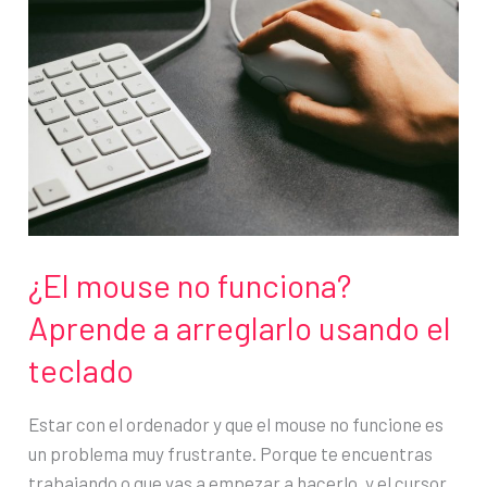
Microsoft
Outlook
¿El mouse no funciona?
Aprende a arreglarlo usando el
teclado
Estar con el ordenador y que el mouse no funcione es
un problema muy frustrante. Porque te encuentras
trabajando o que vas a empezar a hacerlo, y el cursor