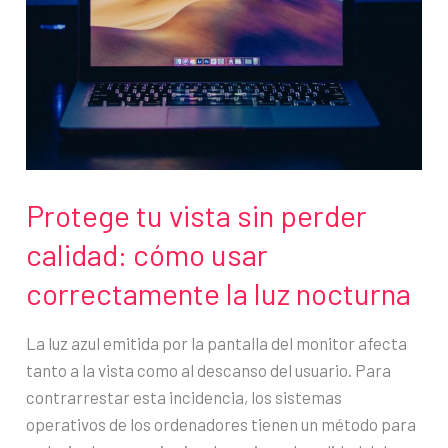
en
minutos
con
esta
guía
Protege tu vista sin perder
calidad: cómo usar
correctamente la luz nocturna
La luz azul emitida por la pantalla del monitor afecta
tanto a la vista como al descanso del usuario. Para
contrarrestar esta incidencia, los sistemas
operativos de los ordenadores tienen un método para