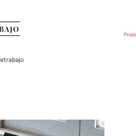
Prod
letrabajo