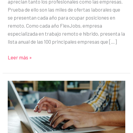
aprecian tanto los profesionales como las empresas.
Prueba de ello son las miles de ofertas laborales que
se presentan cada año para ocupar posiciones en
remoto. Como cada año FlexJobs, empresa
especializada en trabajo remoto e híbrido, presenta la
lista anual de las 100 principales empresas que […]
Top
Leer más »
100
de
las
empresas
que
ofrecen
más
trabajo
remoto