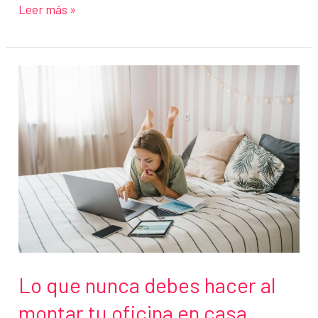
Cómo
Leer más »
eliminar
archivos
temporales
y
acelerar
el
ordenador
en
minutos
Lo que nunca debes hacer al
montar tu oficina en casa