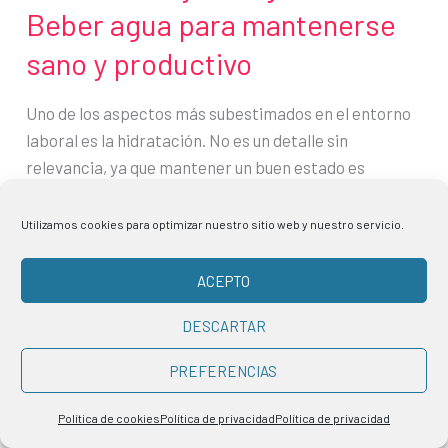
Beber agua para mantenerse
sano y productivo
Uno de los aspectos más subestimados en el entorno
laboral es la hidratación. No es un detalle sin
relevancia, ya que mantener un buen estado es
esencial para el funcionamiento óptimo del cuerpo y
la mente. Muchas personas beben menos agua cuando
Utilizamos cookies para optimizar nuestro sitio web y nuestro servicio.
trabajan desde casa que cuando se encontraban en
una oficina. Las razones van
ACEPTO
DESCARTAR
Hidratación
Leer más »
y
PREFERENCIAS
trabajo
remoto:
Política de cookies
Política de privacidad
Política de privacidad
Beber