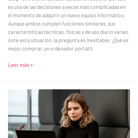
es una de las decisiones a veces más complicadas en
el momento de adquirir un nuevo equipo informático.
Aunque ambos cumplen funciones similares, sus
características técnicas, físicas y de uso diario varían.
Ante esta situación, la pregunta es inevitable: ¿Qué es
mejor comprar, un ordenador portátil
¿Ordenador
Leer más »
de
sobremesa
o
portátil?
Descubre
cuál
te
conviene