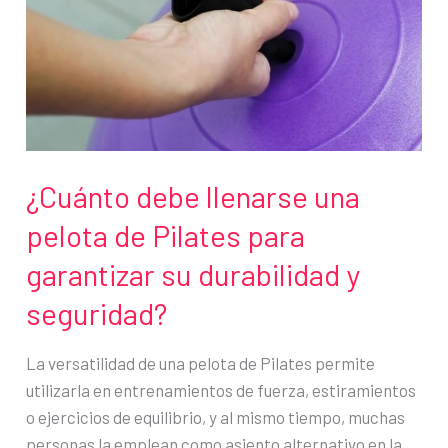
trampa
silenciosa
que
utilizan
en
las
entrevistas
¿Cuánto debe llenarse una
de
pelota de Pilates para
trabajo
garantizar su durabilidad y
seguridad?
La versatilidad de una pelota de Pilates permite
utilizarla en entrenamientos de fuerza, estiramientos
o ejercicios de equilibrio, y al mismo tiempo, muchas
personas la emplean como asiento alternativo en la