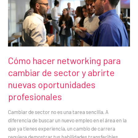
oficina
en
casa
Cómo hacer networking para
cambiar de sector y abrirte
nuevas oportunidades
profesionales
Cambiar de sector no es una tarea sencilla. A
diferencia de buscar un nuevo empleo en el área en la
que ya tienes experiencia, un cambio de carrera
requiere demostrar tus habilidades transferibles