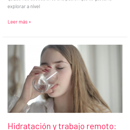
explorar a nivel
Cómo
Leer más »
usar
LinkedIn
para
cambiar
de
carrera
con
éxito:
Guía
paso
a
paso
Hidratación y trabajo remoto: