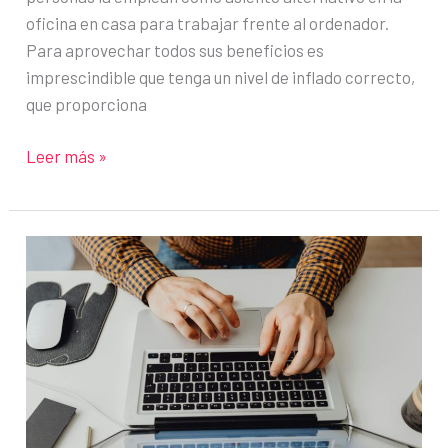
oficina en casa para trabajar frente al ordenador.
Para aprovechar todos sus beneficios es
imprescindible que tenga un nivel de inflado correcto,
que proporciona
¿Cuánto
Leer más »
debe
llenarse
una
pelota
de
Pilates
para
garantizar
su
durabilidad