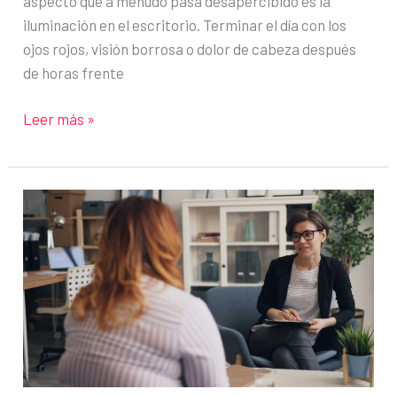
aspecto que a menudo pasa desapercibido es la
iluminación en el escritorio. Terminar el día con los
ojos rojos, visión borrosa o dolor de cabeza después
de horas frente
La
Leer más »
mejor
manera
de
iluminar
tu
escritorio
con
una
lámpara
de
mesa