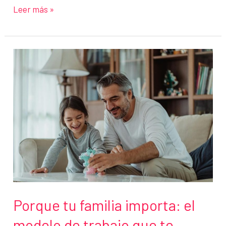
Cómo
Leer más »
proteger
tu
red
wifi
en
casa:
guía
práctica
de
seguridad
Porque tu familia importa: el
modelo de trabajo que te