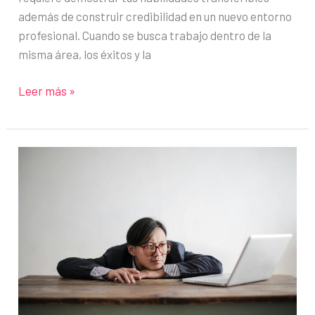
además de construir credibilidad en un nuevo entorno
profesional. Cuando se busca trabajo dentro de la
misma área, los éxitos y la
Cómo
Leer más »
hacer
networking
para
cambiar
de
sector
y
abrirte
nuevas
oportunidades
profesionales