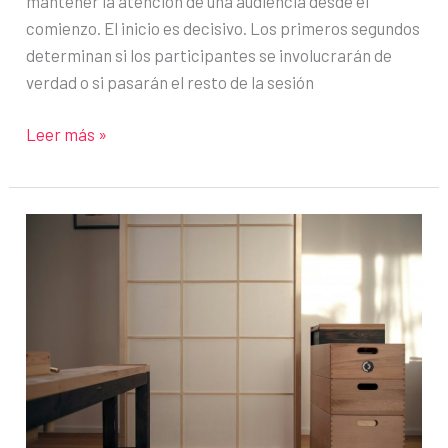
mantener la atención de una audiencia desde el
comienzo. El inicio es decisivo. Los primeros segundos
determinan si los participantes se involucrarán de
verdad o si pasarán el resto de la sesión
Cómo
Leer más »
empezar
una
presentación
por
videollamada
y
captar
la
atención
al
instante