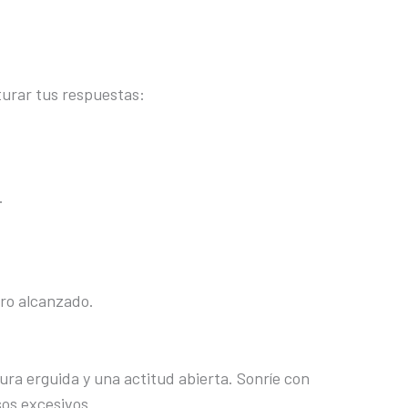
turar tus respuestas:
.
gro alcanzado.
ra erguida y una actitud abierta. Sonríe con
sos excesivos.