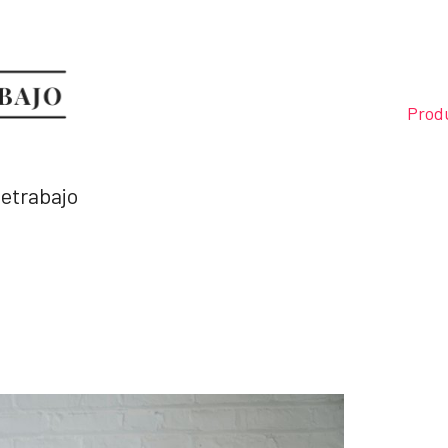
Prod
letrabajo