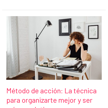
archivos
y
organizar
el
ordenador
te
hará
más
productivo
Método de acción: La técnica
para organizarte mejor y ser