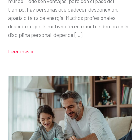
mundo. Todo son ventajas, pero con el paso del
tiempo, hay personas que padecen desconexión,
apatía o falta de energía. Muchos profesionales
descubren que la motivación en remoto además de la
disciplina personal, depende […]
Por
Leer más »
qué
pierdes
las
ganas
de
trabajar
desde
casa
y
cómo