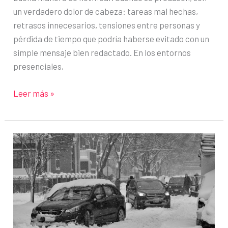
un verdadero dolor de cabeza: tareas mal hechas,
retrasos innecesarios, tensiones entre personas y
pérdida de tiempo que podría haberse evitado con un
simple mensaje bien redactado. En los entornos
presenciales,
Cómo
Leer más »
mejorar
la
comunicación
escrita
en
el
trabajo
remoto
y