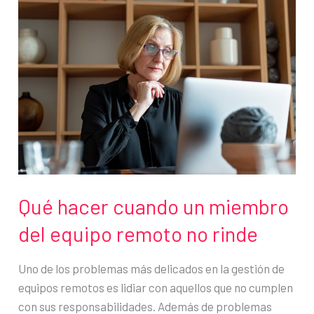
trabajo
más
poductivos?
Qué hacer cuando un miembro
del equipo remoto no rinde
Uno de los problemas más delicados en la gestión de
equipos remotos es lidiar con aquellos que no cumplen
con sus responsabilidades. Además de problemas