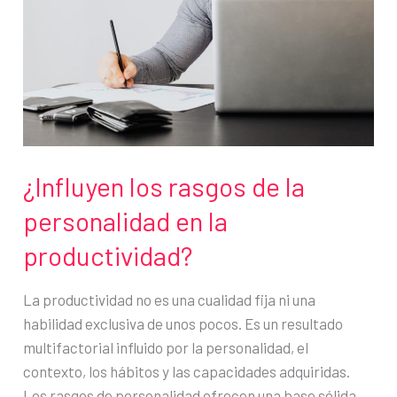
mejor
y
ser
más
resolutivo
¿Influyen los rasgos de la
personalidad en la
productividad?
La productividad no es una cualidad fija ni una
habilidad exclusiva de unos pocos. Es un resultado
multifactorial influido por la personalidad, el
contexto, los hábitos y las capacidades adquiridas.
Los rasgos de personalidad ofrecen una base sólida