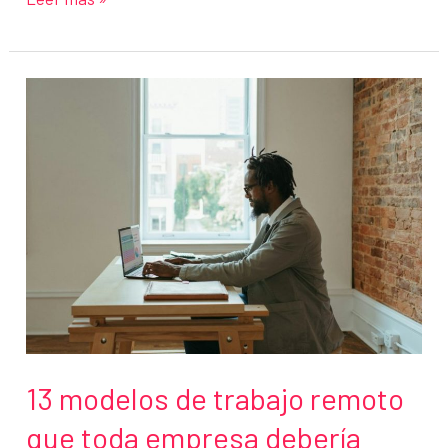
tu
familia
importa:
el
modelo
de
trabajo
que
te
permite
conciliar
13 modelos de trabajo remoto
que toda empresa debería