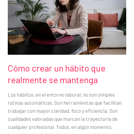
coworking
puede
transformar
tu
rutina
Cómo crear un hábito que
realmente se mantenga
Los hábitos, en el entorno laboral, no son simples
rutinas automáticas. Son herramientas que facilitan
trabajar con mayor claridad, foco y eficiencia. Son
cualidades valoradas que marcan la trayectoria de
cualquier profesional. Todos, en algún momento,