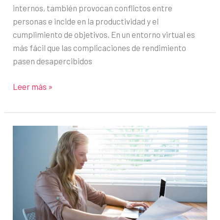
internos, también provocan conflictos entre
personas e incide en la productividad y el
cumplimiento de objetivos. En un entorno virtual es
más fácil que las complicaciones de rendimiento
pasen desapercibidos
Qué
Leer más »
hacer
cuando
un
miembro
del
equipo
remoto
no
rinde