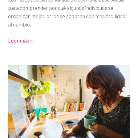
para comprender por qué algunos individuos se
organizan mejor, otros se adaptan con más facilidad
al cambio,
¿Influyen
Leer más »
los
rasgos
de
la
personalidad
en
la
productividad?