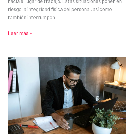
hacia el lugar de trabajo. Estas situaciones ponen en
riesgo la integridad física del personal, así como
también interrumpen
Garantiza
Leer más »
la
seguridad
y
la
productividad
con
un
plan
de
teletrabajo
en
caso