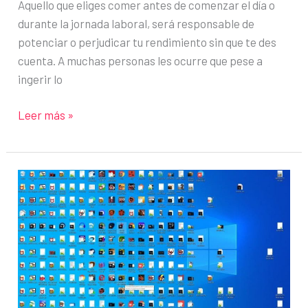
Aquello que eliges comer antes de comenzar el día o
durante la jornada laboral, será responsable de
potenciar o perjudicar tu rendimiento sin que te des
cuenta. A muchas personas les ocurre que pese a
ingerir lo
Alimentos
Leer más »
que
debes
evitar
antes
de
ponerte
a
trabajar