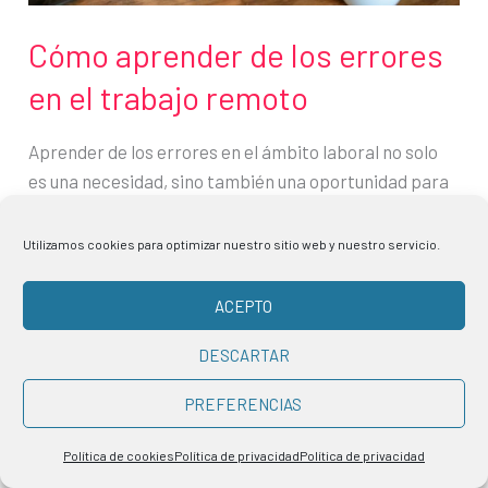
de
mal
Cómo aprender de los errores
tiempo
en el trabajo remoto
Aprender de los errores en el ámbito laboral no solo
es una necesidad, sino también una oportunidad para
el crecimiento profesional y la mejora de los equipos.
Todos somos humanos y los fallos existen, así que es
Utilizamos cookies para optimizar nuestro sitio web y nuestro servicio.
necesario minimizarlos y cuando se produzcan,
intentar sacar algo positivo. Cometer errores es
ACEPTO
inevitable, ya sea por una
DESCARTAR
Cómo
Leer más »
PREFERENCIAS
aprender
de
Política de cookies
Política de privacidad
Política de privacidad
los