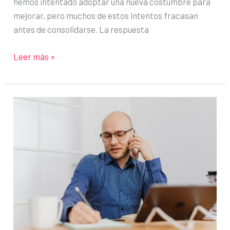
hemos intentado adoptar una nueva costumbre para
mejorar, pero muchos de estos intentos fracasan
antes de consolidarse. La respuesta
Cómo
Leer más »
crear
un
hábito
que
realmente
se
mantenga