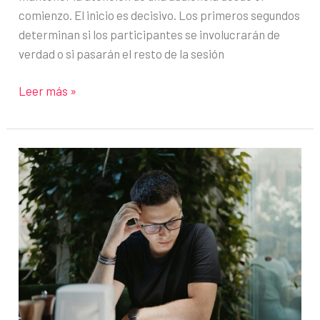
comienzo. El inicio es decisivo. Los primeros segundos
determinan si los participantes se involucrarán de
verdad o si pasarán el resto de la sesión
Cómo
Leer más »
empezar
una
presentación
por
videollamada
y
captar
la
atención
al
instante