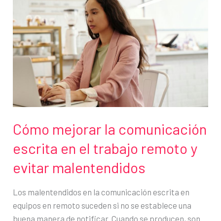
la
gestión
de
equipos?
Implementa
la
Matriz
RACI
Cómo mejorar la comunicación
escrita en el trabajo remoto y
evitar malentendidos
Los malentendidos en la comunicación escrita en
equipos en remoto suceden si no se establece una
buena manera de notificar. Cuando se producen, son