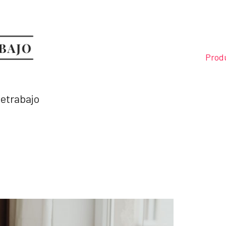
Prod
letrabajo