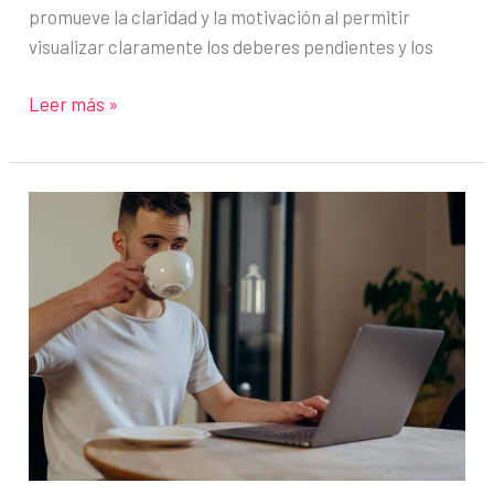
promueve la claridad y la motivación al permitir
visualizar claramente los deberes pendientes y los
Método
Leer más »
Strikethru:
gestiona
las
tareas
y
maximiza
la
productividad