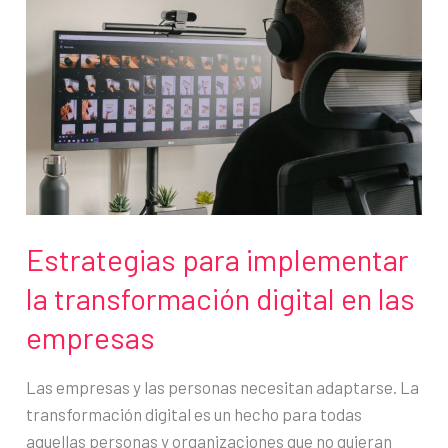
sobre
la
productividad
Estrategias para implementar
la transformación digital en las
empresas
Las empresas y las personas necesitan adaptarse. La
transformación digital es un hecho para todas
aquellas personas y organizaciones que no quieran