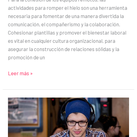
actividades para romper el hielo son una herramienta
necesaria para fomentar de una manera divertida la
comunicación, el compañerismo y la colaboración.
Cohesionar plantillas y promover el bienestar laboral
es vital en cualquier cultura organizacional, para
asegurar la construcción de relaciones sólidas y la
promoción de un
Actividades
Leer más »
para
romper
el
hielo
para
fomentar
la