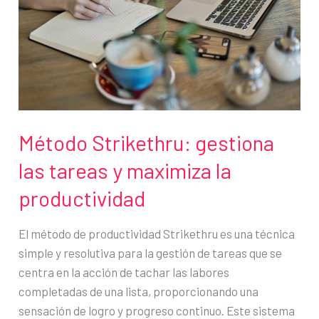
casa
Método Strikethru: gestiona
las tareas y maximiza la
productividad
El método de productividad Strikethru es una técnica
simple y resolutiva para la gestión de tareas que se
centra en la acción de tachar las labores
completadas de una lista, proporcionando una
sensación de logro y progreso continuo. Este sistema