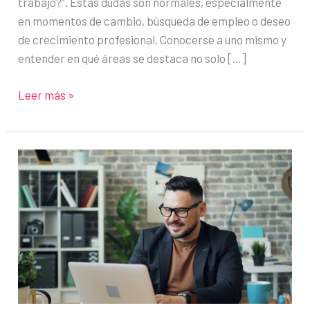
trabajo?”. Estas dudas son normales, especialmente
en momentos de cambio, búsqueda de empleo o deseo
de crecimiento profesional. Conocerse a uno mismo y
entender en qué áreas se destaca no solo […]
¿Cómo
Leer más »
saber
en
qué
soy
bueno?
Claves
para
identificar
tus
fortalezas