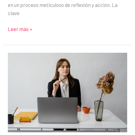
en un proceso meticuloso de reflexión y acción. La
clave
Método
Leer más »
de
Planificación
Rápida:
Domina
tu
tiempo
y
alcanza
tus
metas