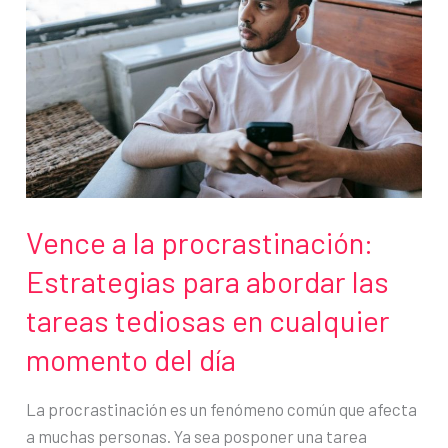
para
mejorar
la
vida
personal
y
laboral
Vence a la procrastinación:
Estrategias para abordar las
tareas tediosas en cualquier
momento del día
La procrastinación es un fenómeno común que afecta
a muchas personas. Ya sea posponer una tarea