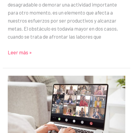
desagradable o demorar una actividad importante
para otro momento, es un elemento que afecta a
nuestros esfuerzos por ser productivos y alcanzar
metas. El obstáculo es todavía mayor en dos casos,
cuando se trata de afrontar las labores que
Vence
Leer más »
a
la
procrastinación:
Estrategias
para
abordar
las
tareas
tediosas
en