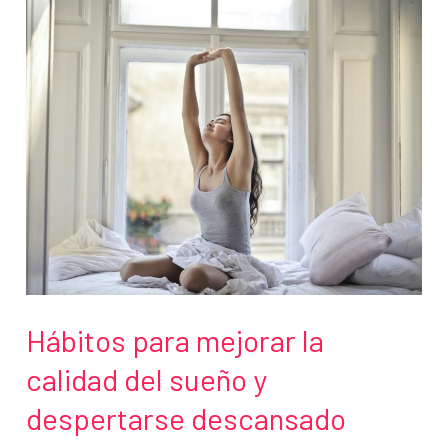
personas
productivas
hacen
diferente
Hábitos para mejorar la
calidad del sueño y
despertarse descansado