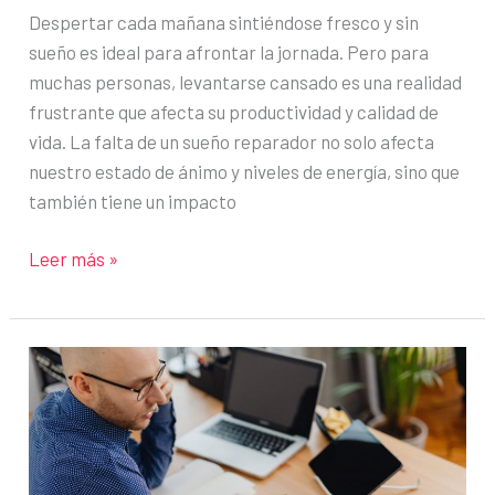
Despertar cada mañana sintiéndose fresco y sin
sueño es ideal para afrontar la jornada. Pero para
muchas personas, levantarse cansado es una realidad
frustrante que afecta su productividad y calidad de
vida. La falta de un sueño reparador no solo afecta
nuestro estado de ánimo y niveles de energía, sino que
también tiene un impacto
Hábitos
Leer más »
para
mejorar
la
calidad
del
sueño
y