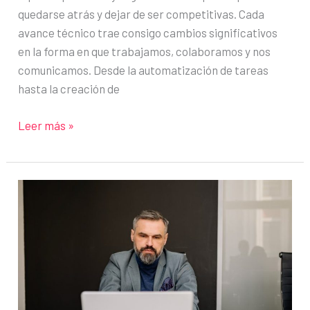
quedarse atrás y dejar de ser competitivas. Cada
avance técnico trae consigo cambios significativos
en la forma en que trabajamos, colaboramos y nos
comunicamos. Desde la automatización de tareas
hasta la creación de
Estrategias
Leer más »
para
implementar
la
transformación
digital
en
las
empresas