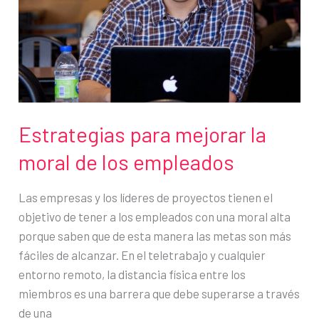
conexión
de
equipos
remotos
Estrategias para mejorar la
moral de los empleados
Las empresas y los líderes de proyectos tienen el
objetivo de tener a los empleados con una moral alta
porque saben que de esta manera las metas son más
fáciles de alcanzar. En el teletrabajo y cualquier
entorno remoto, la distancia física entre los
miembros es una barrera que debe superarse a través
de una