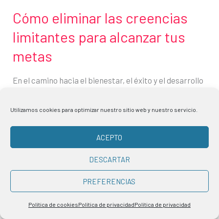
Cómo eliminar las creencias
limitantes para alcanzar tus
metas
En el camino hacia el bienestar, el éxito y el desarrollo
personal, a menudo nos enfrentamos a creencias
limitantes, que son obstáculos internos que frenan
Utilizamos cookies para optimizar nuestro sitio web y nuestro servicio.
nuestro progreso de maneras que ni siquiera
imaginamos. Son como sombras que oscurecen el
ACEPTO
potencial individual y nos impiden alcanzar las metas
más audaces. Pero, ¿qué son exactamente estas
DESCARTAR
creencias
PREFERENCIAS
Cómo
Leer más »
Política de cookies
Política de privacidad
Política de privacidad
eliminar