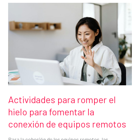
en
ti
mismo
es
el
primer
paso
para
el
éxito
Actividades para romper el
hielo para fomentar la
conexión de equipos remotos
Para la cohesión de los equipos remotos, las