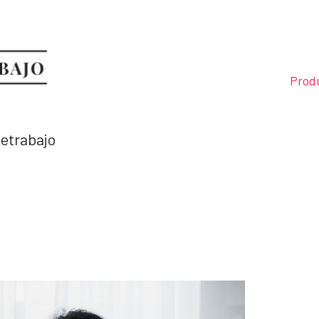
Prod
letrabajo