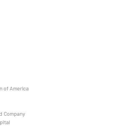
p
n of America
nd Company
ital