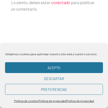
Lo siento, debes estar
conectado
para publicar
un comentario.
Utilizamos cookies para optimizar nuestro sitio web y nuestro servicio.
ACEPTO
DESCARTAR
Últimos artículos
PREFERENCIAS
Top 100 de las empresas que ofrecen más trabajo
Política de cookies
Política de privacidad
Política de privacidad