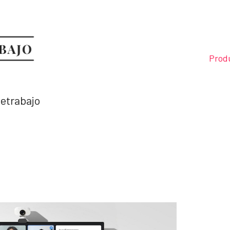
Prod
letrabajo