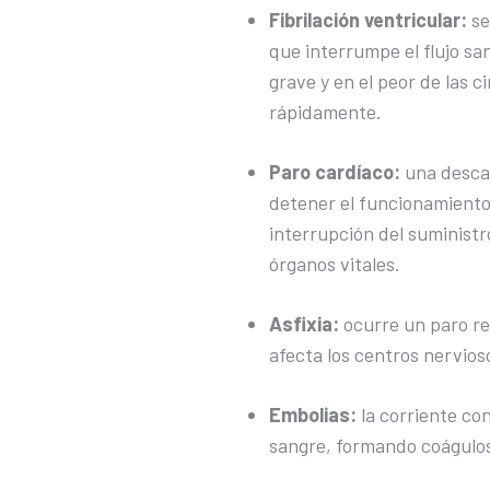
Fibrilación ventricular:
se
que interrumpe el flujo sa
grave y en el peor de las c
rápidamente.
Paro cardíaco:
una desca
detener el funcionamiento
interrupción del suministr
órganos vitales.
Asfixia:
ocurre un paro res
afecta los centros nervios
Embolias:
la corriente co
sangre, formando coágulos