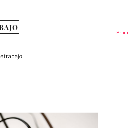
Prod
letrabajo