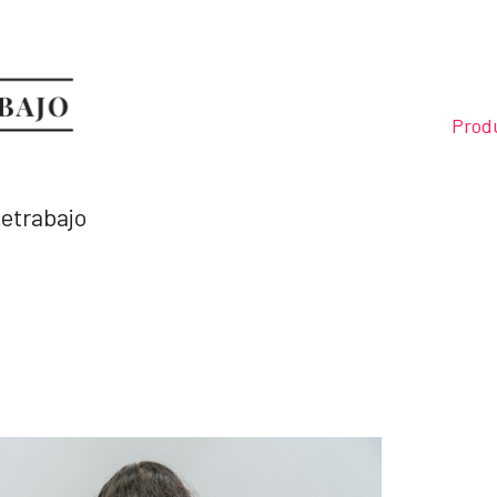
Prod
letrabajo