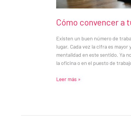
Cómo convencer a tu
Existen un buen número de traba
lugar. Cada vez la cifra es mayor
mentalidad en este sentido. Ya n
la oficina o en el puesto de traba
Cómo
Leer más »
convencer
a
tu
jefe
para
trabajar