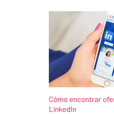
en
casa
Cómo encontrar ofer
LinkedIn