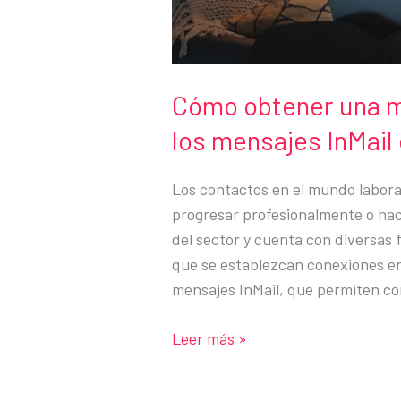
Cómo obtener una m
los mensajes InMail
Los contactos en el mundo labora
progresar profesionalmente o hace
del sector y cuenta con diversas
que se establezcan conexiones ent
mensajes InMail, que permiten c
Cómo
Leer más »
obtener
una