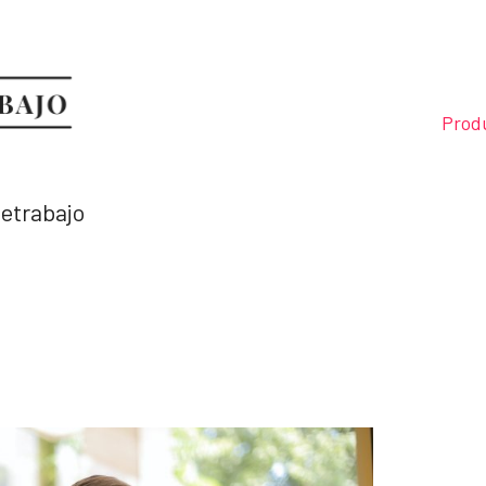
Prod
letrabajo