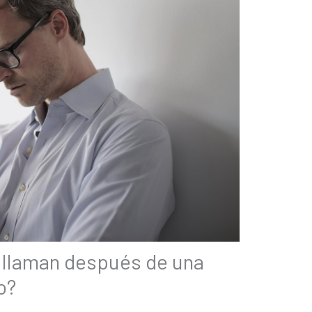
 llaman después de una
o?