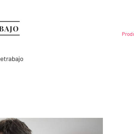
Prod
letrabajo