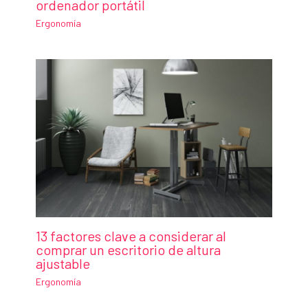
ordenador portátil
Ergonomía
13 factores clave a considerar al
comprar un escritorio de altura
ajustable
Ergonomía