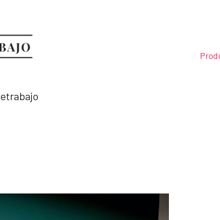
Prod
letrabajo