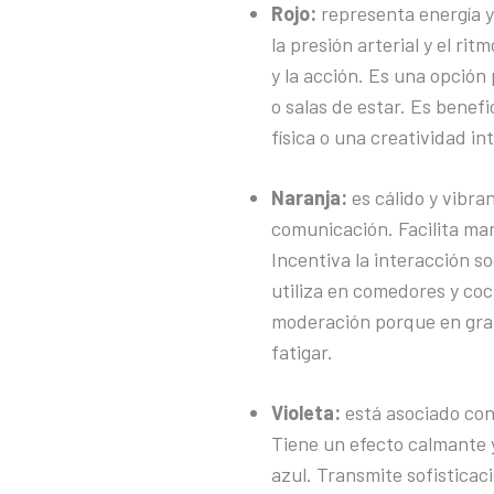
Rojo:
representa energía 
la presión arterial y el rit
y la acción. Es una opció
o salas de estar. Es benef
física o una creatividad in
Naranja:
es cálido y vibran
comunicación. Facilita ma
Incentiva la interacción so
utiliza en comedores y coc
moderación porque en gra
fatigar.
Violeta:
está asociado con l
Tiene un efecto calmante y
azul. Transmite sofisticac