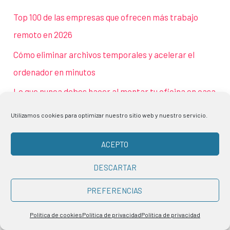
Top 100 de las empresas que ofrecen más trabajo
remoto en 2026
Cómo eliminar archivos temporales y acelerar el
ordenador en minutos
Lo que nunca debes hacer al montar tu oficina en casa
Cómo hacer networking para cambiar de sector y
Utilizamos cookies para optimizar nuestro sitio web y nuestro servicio.
abrirte nuevas oportunidades profesionales
ACEPTO
Por qué pierdes las ganas de trabajar desde casa y
cómo recuperar la motivación
DESCARTAR
PREFERENCIAS
Política de cookies
Política de privacidad
Política de privacidad